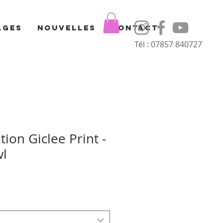
ages
Nouvelles
Contact
Tél : 07857 840727
tion Giclee Print -
wl