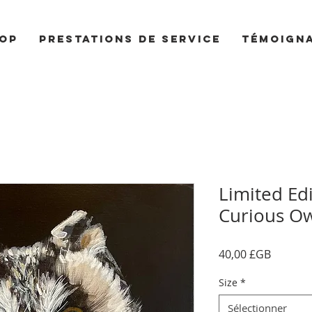
op
Prestations de service
Témoign
Limited Edi
Curious O
Prix
40,00 £GB
Size
*
Sélectionner