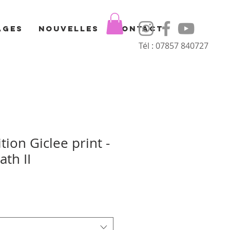
ages
Nouvelles
Contact
Tél : 07857 840727
tion Giclee print -
th II