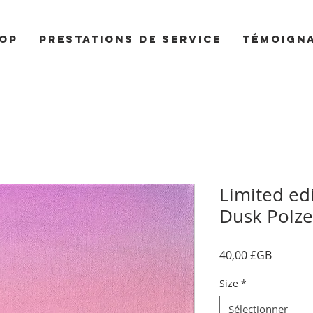
op
Prestations de service
Témoign
Limited edi
Dusk Polzea
Prix
40,00 £GB
Size
*
Sélectionner