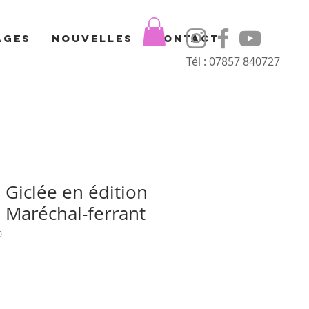
ages
Nouvelles
Contact
Tél : 07857 840727
 Giclée en édition
e Maréchal-ferrant
0