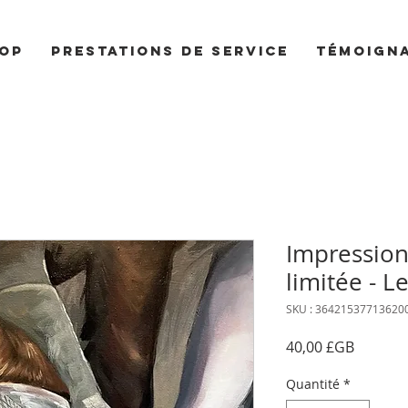
op
Prestations de service
Témoign
Impression
limitée - L
SKU : 36421537713620
Prix
40,00 £GB
Quantité
*