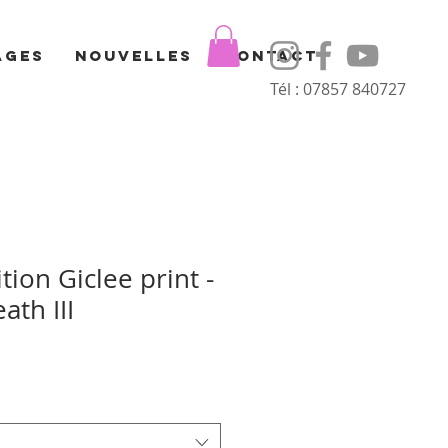
ages
Nouvelles
Contact
Tél : 07857 840727
tion Giclee print -
ath III